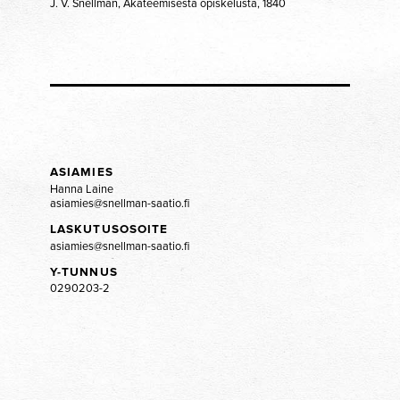
J. V. Snellman, Akateemisesta opiskelusta, 1840
ASIAMIES
Hanna Laine
asiamies@snellman-saatio.fi
LASKUTUSOSOITE
asiamies@snellman-saatio.fi
Y-TUNNUS
0290203-2